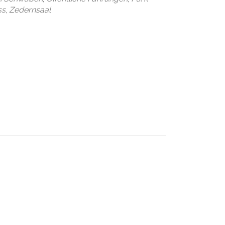
Office 365
Outlook Live
ss
,
Zedernsaal