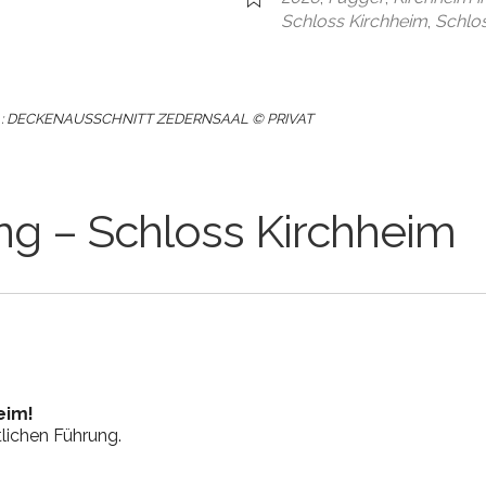
le Kalender
iCalendar
Schloss Kirchheim
,
Schlo
 : DECKENAUSSCHNITT ZEDERNSAAL © PRIVAT
ng – Schloss Kirchheim
eim!
tlichen Führung.