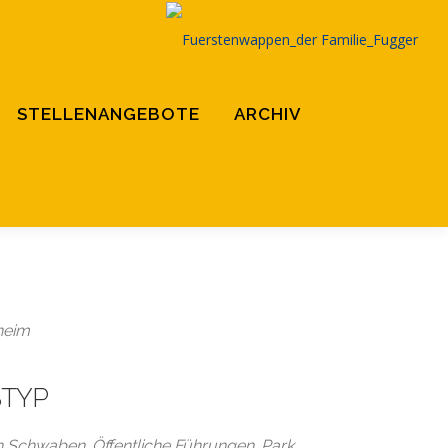
STELLENANGEBOTE
ARCHIV
heim
TYP
in Schwaben
,
Öffentliche Führungen
,
Park