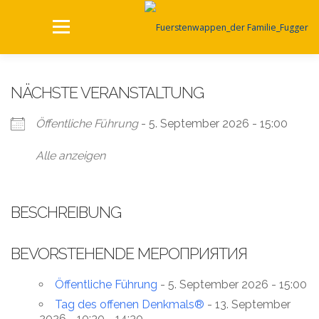
Zum
Inhalt
Menü
springen
HOME
KULTUR UND REGIONALES
NÄCHSTE VERANSTALTUNG
Öffentliche Führung
- 5. September 2026 - 15:00
LOCATION EVENTS
Alle anzeigen
NACHHALTIG WIRTSCHAFTEN
BESCHREIBUNG
STELLENANGEBOTE
ARCHIV
KONTAKT
BEVORSTEHENDE МЕРОПРИЯТИЯ
Öffentliche Führung
- 5. September 2026 - 15:00
Tag des offenen Denkmals®
- 13. September
2026 - 10:30 - 14:30