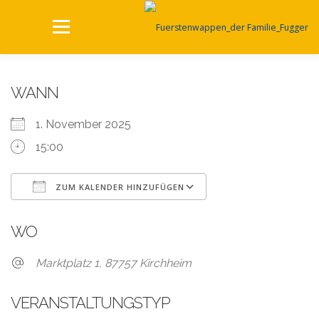
Zum
Inhalt
Menü
springen
HOME
KULTUR UND REGIONALES
WANN
1. November 2025
LOCATION EVENTS
15:00
NACHHALTIG WIRTSCHAFTEN
ZUM KALENDER HINZUFÜGEN
ICS herunterladen
Google Kalender
WO
STELLENANGEBOTE
ARCHIV
KONTAKT
Marktplatz 1, 87757 Kirchheim
VERANSTALTUNGSTYP