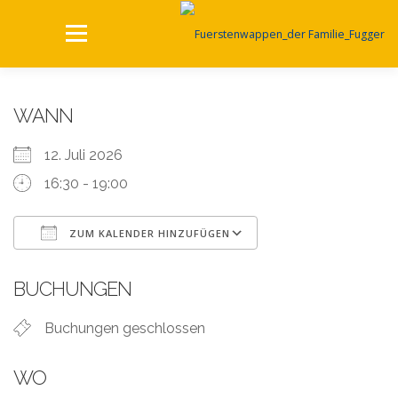
Zum
Inhalt
Menü
springen
HOME
KULTUR UND REGIONALES
WANN
12. Juli 2026
LOCATION EVENTS
16:30 - 19:00
NACHHALTIG WIRTSCHAFTEN
ZUM KALENDER HINZUFÜGEN
ICS herunterladen
Google Kalender
BUCHUNGEN
STELLENANGEBOTE
ARCHIV
KONTAKT
Buchungen geschlossen
WO